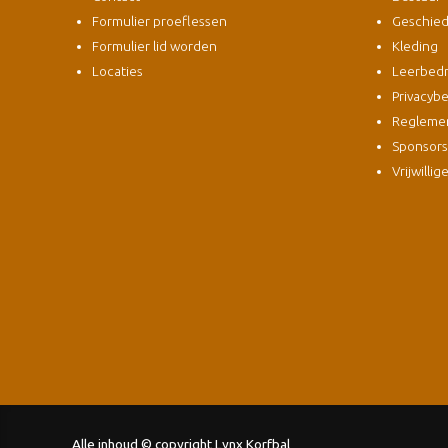
Formulier proeflessen
Geschied
Formulier lid worden
Kleding
Locaties
Leerbedri
Privacybe
Regleme
Sponsor
Vrijwillig
Alle inhoud © copyright Lynx Korfbal