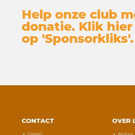
Help onze club m
donatie. Klik hier
op 'Sponsorkliks'.
CONTACT
OVER 
Contact
Bestuur