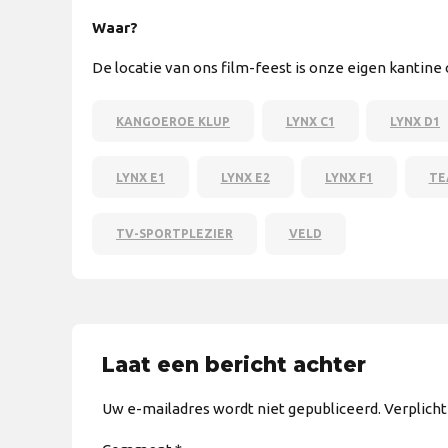
Waar?
De locatie van ons film-feest is onze eigen kantine
KANGOEROE KLUP
LYNX C1
LYNX D1
LYNX E1
LYNX E2
LYNX F1
TE
TV-SPORTPLEZIER
VELD
Laat een bericht achter
Uw e-mailadres wordt niet gepubliceerd. Verplich