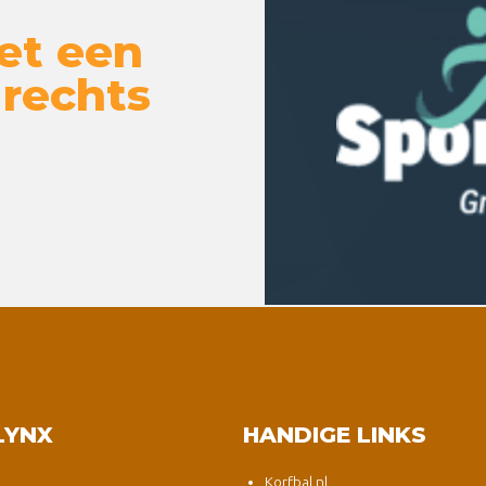
et een
 rechts
LYNX
HANDIGE LINKS
Korfbal.nl