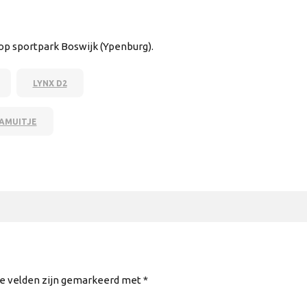
 op sportpark Boswijk (Ypenburg).
LYNX D2
AMUITJE
te velden zijn gemarkeerd met *