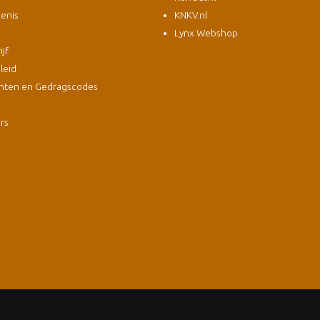
enis
KNKV.nl
Lynx Webshop
jf
leid
nten en Gedragscodes
s
ers