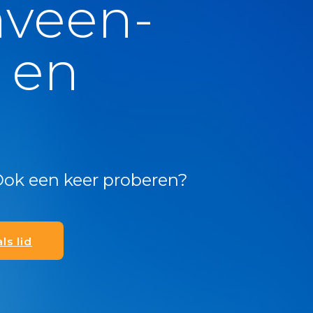
nveen-
 en
g
!
Ook een keer proberen?
als lid