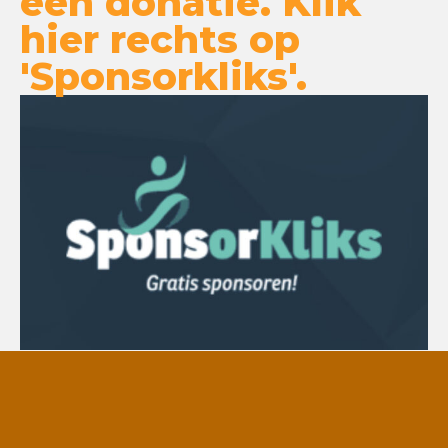
een donatie. Klik
hier rechts op
'Sponsorkliks'.