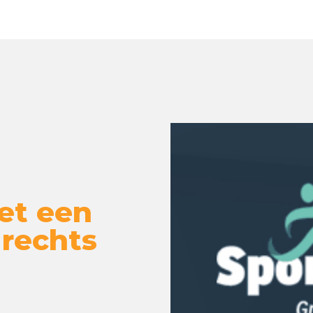
et een
 rechts