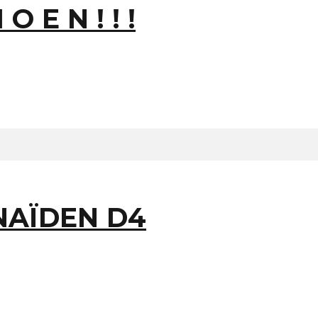
O E N ! ! !
NAÏDEN D4