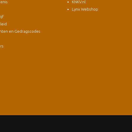
enis
KNKV.nl
Lynx Webshop
jf
leid
nten en Gedragscodes
s
ers