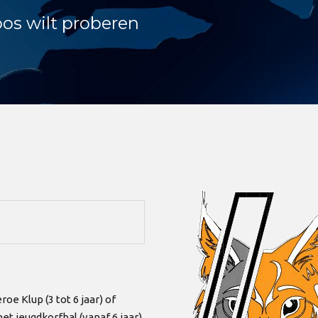
oos wilt proberen
e Klup (3 tot 6 jaar) of
t jeugdkorfbal (vanaf 6 jaar)