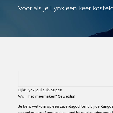
Voor als je Lynx een keer kostel
Lijkt Lynx jou leuk? Super!
Wil jij het meemaken? Geweldig!
Je bent welkom op een zaterdagochtend bij de Kangoero
maandag- en/of woensdagavond bij een training voor he