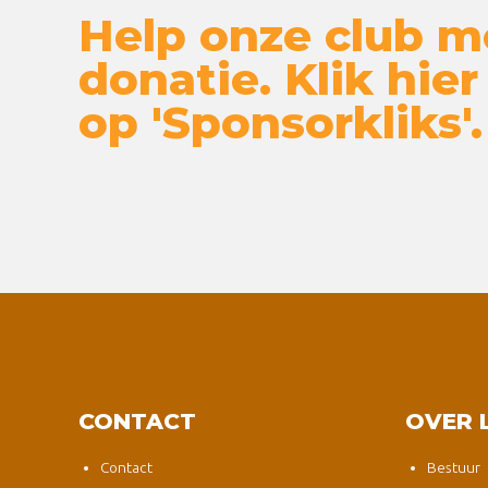
Help onze club m
donatie. Klik hier
op 'Sponsorkliks'.
CONTACT
OVER 
Contact
Bestuur