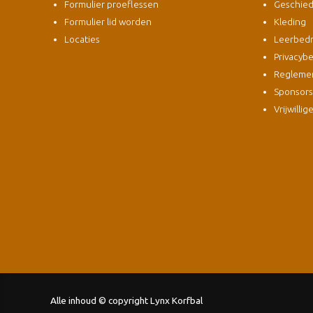
Formulier proeflessen
Geschied
Formulier lid worden
Kleding
Locaties
Leerbedri
Privacybe
Regleme
Sponsor
Vrijwillig
Alle inhoud © copyright Lynx Korfbal