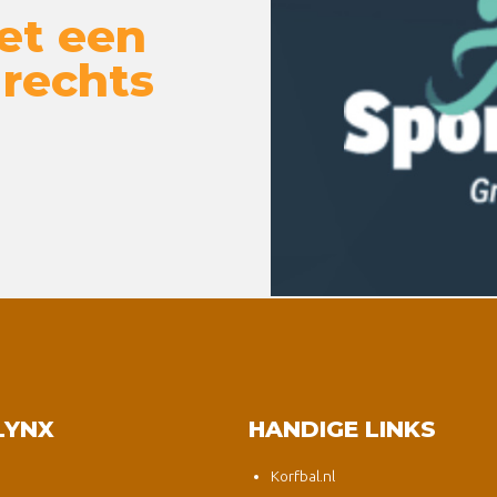
et een
 rechts
LYNX
HANDIGE LINKS
Korfbal.nl