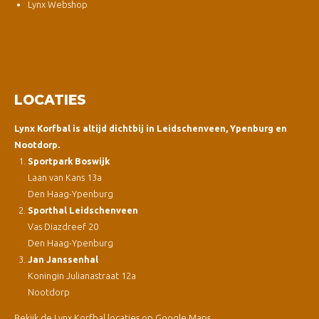
Lynx Webshop
LOCATIES
Lynx Korfbal is altijd dichtbij in Leidschenveen, Ypenburg en
Nootdorp.
Sportpark Boswijk
Laan van Kans 13a
Den Haag-Ypenburg
Sporthal Leidschenveen
Vas Diazdreef 20
Den Haag-Ypenburg
Jan Janssenhal
Koningin Julianastraat 12a
Nootdorp
Bekijk de Lynx Korfbal locaties op Google Maps