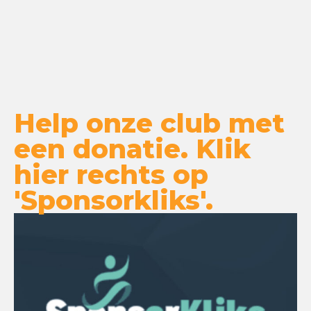
Help onze club met
een donatie. Klik
hier rechts op
'Sponsorkliks'.