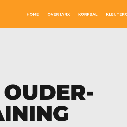
HOME
OVER LYNX
KORFBAL
KLEUTER
 OUDER-
AINING