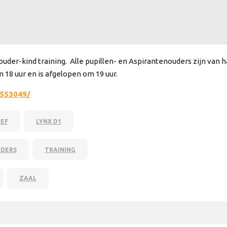
ouder-kind training. Alle pupillen- en Aspirantenouders zijn van
m 18 uur en is afgelopen om 19 uur.
1553049/
IEF
LYNX D1
DERS
TRAINING
ZAAL