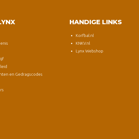
LYNX
HANDIGE LINKS
Korfbal.nl
enis
KNKV.nl
Lynx Webshop
jf
leid
nten en Gedragscodes
s
ers