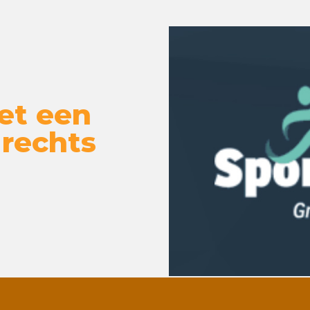
et een
 rechts