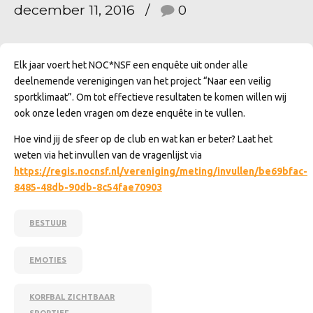
december 11, 2016
0
Elk jaar voert het NOC*NSF een enquête uit onder alle
deelnemende verenigingen van het project “Naar een veilig
sportklimaat”. Om tot effectieve resultaten te komen willen wij
ook onze leden vragen om deze enquête in te vullen.
Hoe vind jij de sfeer op de club en wat kan er beter? Laat het
weten via het invullen van de vragenlijst via
https://regis.nocnsf.nl/vereniging/meting/invullen/be69bfac-
8485-48db-90db-8c54fae70903
BESTUUR
EMOTIES
KORFBAL ZICHTBAAR
SPORTIEF