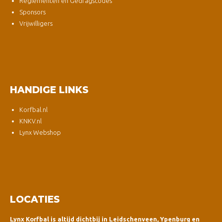
Reglementen en Gedragscodes
Sponsors
Vrijwilligers
HANDIGE LINKS
Korfbal.nl
KNKV.nl
Lynx Webshop
LOCATIES
Lynx Korfbal is altijd dichtbij in Leidschenveen, Ypenburg en