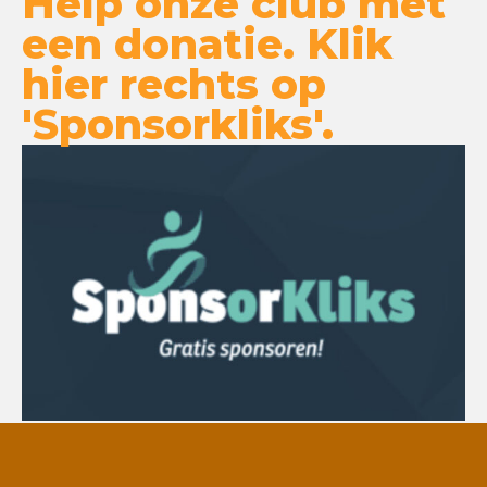
Help onze club met
een donatie. Klik
hier rechts op
'Sponsorkliks'.