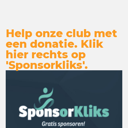
Help onze club met
een donatie. Klik
hier rechts op
'Sponsorkliks'.