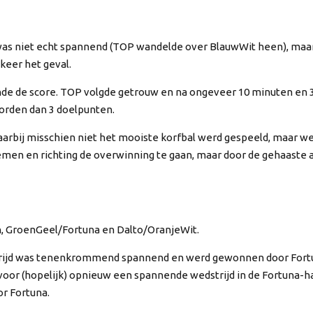
s niet echt spannend (TOP wandelde over BlauwWit heen), maar 
 keer het geval.
e de score. TOP volgde getrouw en na ongeveer 10 minuten en 
 worden dan 3 doelpunten.
rbij misschien niet het mooiste korfbal werd gespeeld, maar wel
nemen en richting de overwinning te gaan, maar door de gehaaste 
en, GroenGeel/Fortuna en Dalto/OranjeWit.
trijd was tenenkrommend spannend en werd gewonnen door Fortu
d voor (hopelijk) opnieuw een spannende wedstrijd in de Fortuna-h
r Fortuna.