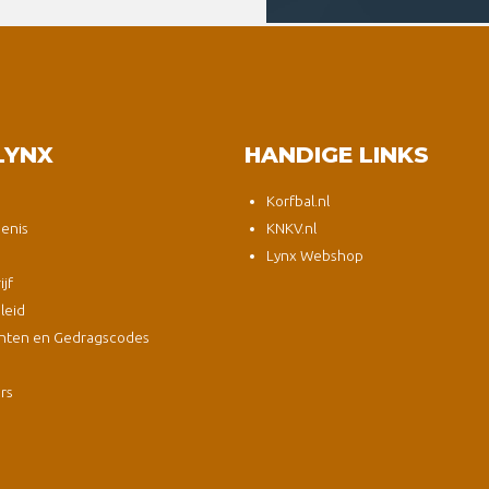
LYNX
HANDIGE LINKS
Korfbal.nl
enis
KNKV.nl
Lynx Webshop
jf
leid
nten en Gedragscodes
s
ers