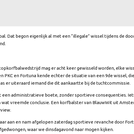
 Dat begon eigenlijk al met een “illegale” wissel tijdens de doo
nd.
 topkorfbalwedstrijd mag er acht keer gewisseld worden, elke wis
 PKC en Fortuna kende echter de situatie van een 9de wissel, die 
s er uiteraard iemand die dit aankaartte bij de tuchtcommissie.
jgt een administratieve boete, zonder sportieve consequenties. Ie
n wat vreemde conclusie. Een korfbalster van BlauwWit uit Amster
rview.
aar aan en nam afgelopen zaterdag sportieve revanche door Fort
 afgedwongen, waar we dinsdagavond naar mogen kijken.