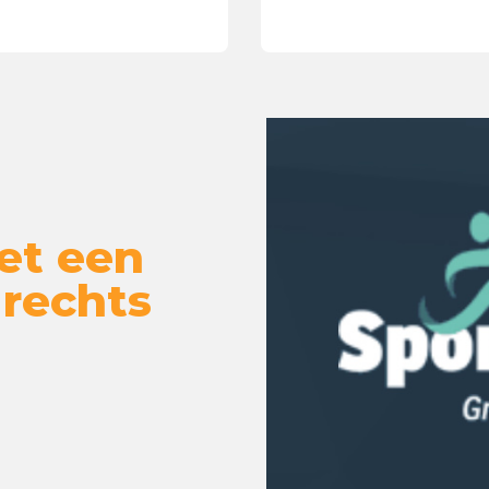
et een
 rechts