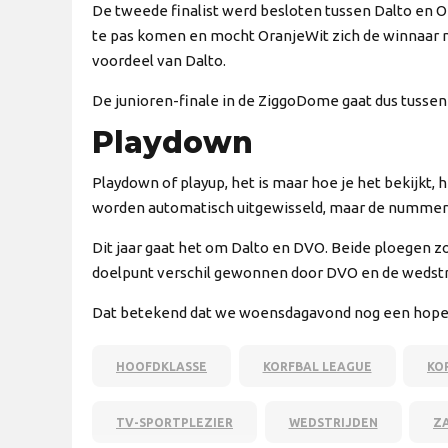
De tweede finalist werd besloten tussen Dalto en O
te pas komen en mocht OranjeWit zich de winnaar n
voordeel van Dalto.
De junioren-finale in de ZiggoDome gaat dus tussen
Playdown
Playdown of playup, het is maar hoe je het bekijkt
worden automatisch uitgewisseld, maar de nummer 9
Dit jaar gaat het om Dalto en DVO. Beide ploegen z
doelpunt verschil gewonnen door DVO en de wedstr
Dat betekend dat we woensdagavond nog een hopelij
HOOFDKLASSE
KORFBAL LEAGUE
KO
TV-SPORTPLEZIER
WEDSTRIJDEN
Z