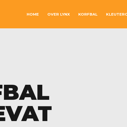
HOME
OVER LYNX
KORFBAL
KLEUTER
FBAL
EVAT