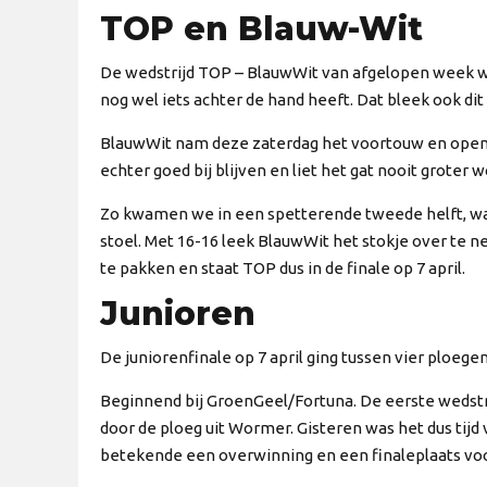
TOP en Blauw-Wit
De wedstrijd TOP – BlauwWit van afgelopen week wa
nog wel iets achter de hand heeft. Dat bleek ook dit
BlauwWit nam deze zaterdag het voortouw en opend
echter goed bij blijven en liet het gat nooit groter
Zo kwamen we in een spetterende tweede helft, waa
stoel. Met 16-16 leek BlauwWit het stokje over te 
te pakken en staat TOP dus in de finale op 7 april.
Junioren
De juniorenfinale op 7 april ging tussen vier ploeg
Beginnend bij GroenGeel/Fortuna. De eerste weds
door de ploeg uit Wormer. Gisteren was het dus tij
betekende een overwinning en een finaleplaats voo