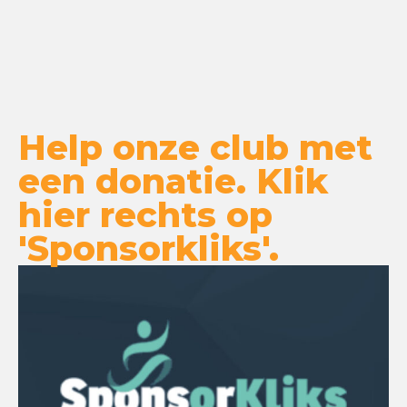
Help onze club met
een donatie. Klik
hier rechts op
'Sponsorkliks'.