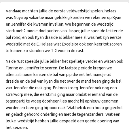
Vandaag mochten jullie de eerste veldwedstijd spelen, helaas
was Noya op vakantie maar gelukkig konden we rekenen op Kyan
en Jennifer die kwamen invallen. We begonnen de wedstrijd
sterk met 2 mooie doelpunten van Jasper, jullie speelde lekker de
bal rond, en ook Kyan draaide al lekker mee al was het zijn eerste
wedstrijd met de E. Helaas wist Excelsior ook een keer tot scoren
te komen zo stonden we 1-2 voor in de rust.
Na de rust speelde jullie lekker het spelletje verder en wisten ook
Florine en Jennifer te scoren. De laatste periode kregen we
allemaal mooie kansen de bal van pip die net het mandje uit
draaide en de bal van kyan die net over de mand heen ging de bal
van Jennifer die raak ging. En toen kreeg Jennifer ook nog een
strafworp mee, die eerst mis ging maar omdat er iemand van de
tegenpartij te vroeg doorheen liep mocht hij opnieuw genomen
worden en toen ging hij mooi raak! Wat heb ik een hoop gegiechel
en gelach gehoord onderling en met de tegenstanders. Wat een
leuke wedstrijd hebben jullie gespeeld een goede opening van
het seizoen.