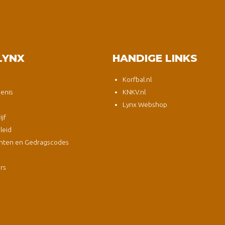
LYNX
HANDIGE LINKS
Korfbal.nl
enis
KNKV.nl
Lynx Webshop
jf
leid
nten en Gedragscodes
s
ers