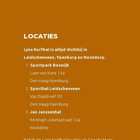
LOCATIES
Lynx Korfbal is altijd dichtbij in
Leidschenveen, Ypenburg en Nootdorp.
Sportpark Boswijk
Laan van Kans 13a
Den Haag-Ypenburg
Sporthal Leidschenveen
Vas Diazdreef 20
Den Haag-Ypenburg
Jan Janssenhal
Koningin Julianastraat 12a
Nootdorp
Bekijk de Lynx Korfbal locaties op Google Maps