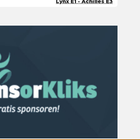
Lynx E1 - Achilles E3