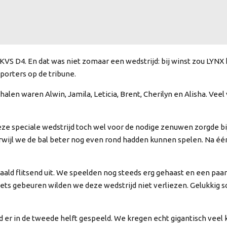
KVS D4. En dat was niet zomaar een wedstrijd: bij winst zou LYN
porters op de tribune.
n waren Alwin, Jamila, Leticia, Brent, Cherilyn en Alisha. Veel 
eze speciale wedstrijd toch wel voor de nodige zenuwen zorgde bi
rwijl we de bal beter nog even rond hadden kunnen spelen. Na één
aald flitsend uit. We speelden nog steeds erg gehaast en een paar
ets gebeuren wilden we deze wedstrijd niet verliezen. Gelukkig 
erd er in de tweede helft gespeeld. We kregen echt gigantisch vee