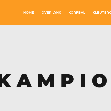
HOME
OVER LYNX
KORFBAL
KLEUTER
K A M P I O