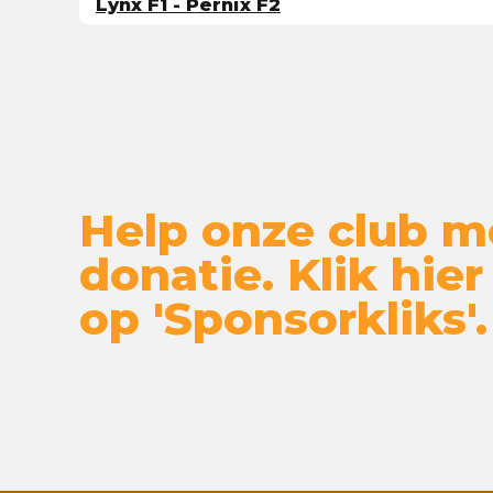
Lynx F1 - Pernix F2
Help onze club m
donatie. Klik hier
op 'Sponsorkliks'.