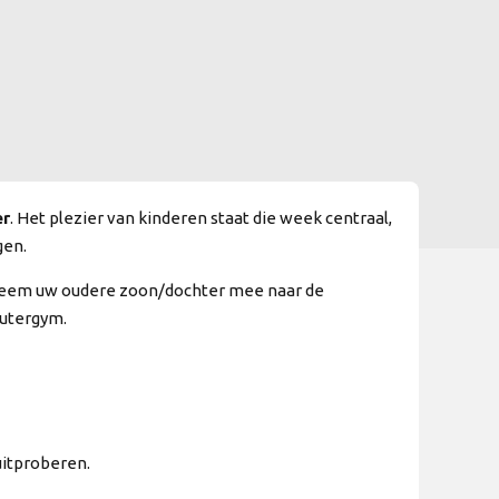
er
. Het plezier van kinderen staat die week centraal,
gen.
, neem uw oudere zoon/dochter mee naar de
eutergym.
uitproberen.