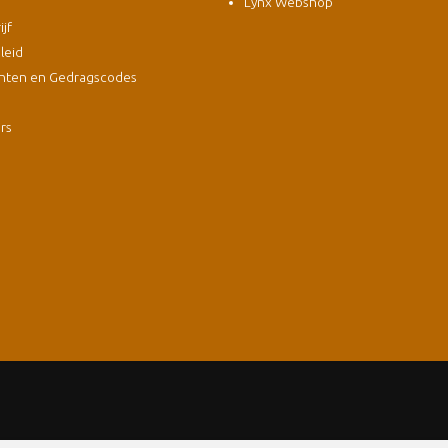
Lynx Webshop
jf
leid
nten en Gedragscodes
s
ers