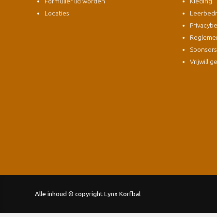
Formulier lid worden
Kleding
Locaties
Leerbedri
Privacybe
Regleme
Sponsor
Vrijwillig
Alle inhoud © copyright Lynx Korfbal