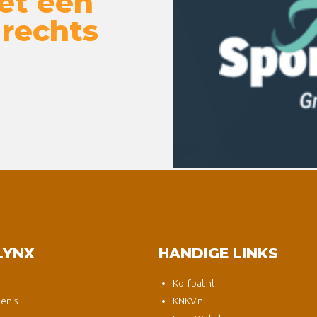
et een
 rechts
LYNX
HANDIGE LINKS
Korfbal.nl
enis
KNKV.nl