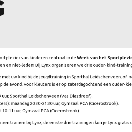
G
ortplezier van kinderen centraal in de
Week van het Sportplezi
n en niet-leden! Bij Lynx organiseren we drie ouder-kind-trainin
 met uw kind bij de jeugdtraining in Sporthal Leidschenveen, of
op de avond. Voor kleuters is er op zaterdagochtend een ouder-kl
9 uur, Sporthal Leidschenveen (Vas Diazdreef).
rs): maandag 20:30-21:30 uur, Gymzaal PCA (Cicerostrook).
t 10-11 uur, Gymzaal PCA (Cicerostrook).
n trainen bij Lynx, de eerste drie trainingen kun je Lynx gratis 