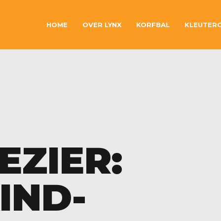
HOME
OVER LYNX
KORFBAL
KLEUTER
EZIER:
IND-