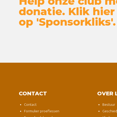
Help onze club m
donatie. Klik hier
op 'Sponsorkliks'.
CONTACT
OVER 
Contact
Bestuur
Formulier proeflessen
Geschied