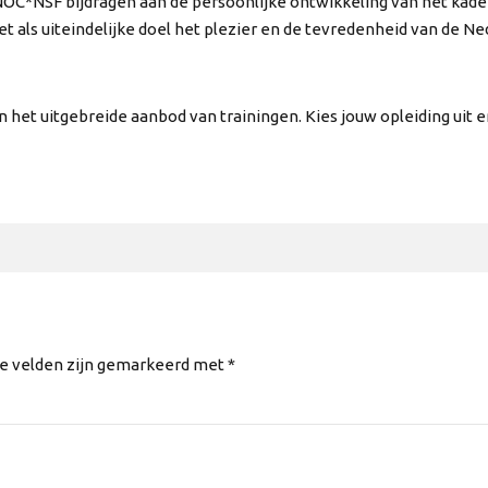
NOC*NSF bijdragen aan de persoonlijke ontwikkeling van het kade
met als uiteindelijke doel het plezier en de tevredenheid van de N
n het uitgebreide aanbod van trainingen. Kies jouw opleiding uit 
te velden zijn gemarkeerd met *