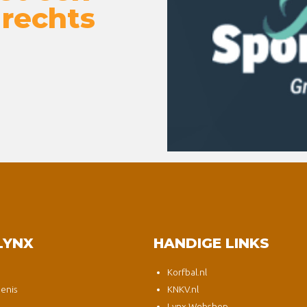
 rechts
LYNX
HANDIGE LINKS
Korfbal.nl
enis
KNKV.nl
Lynx Webshop