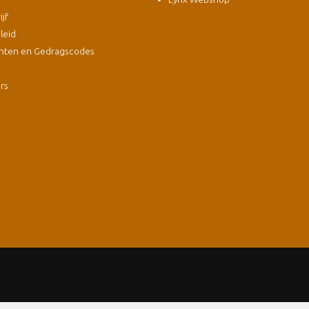
jf
leid
nten en Gedragscodes
s
ers