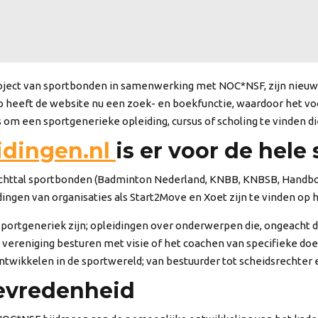
project van sportbonden in samenwerking met NOC*NSF, zijn nieu
o heeft de website nu een zoek- en boekfunctie, waardoor het voo
s om een sportgenerieke opleiding, cursus of scholing te vinden di
idingen.nl
is er voor de hele
 achttal sportbonden (Badminton Nederland, KNBB, KNBSB, Hand
gen van organisaties als Start2Move en Xoet zijn te vinden op h
rtgeneriek zijn; opleidingen over onderwerpen die, ongeacht de s
 vereniging besturen met visie of het coachen van specifieke do
twikkelen in de sportwereld; van bestuurder tot scheidsrechter en
tevredenheid