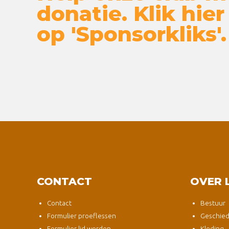
donatie. Klik hier
op 'Sponsorkliks'.
CONTACT
OVER 
Contact
Bestuur
Formulier proeflessen
Geschied
Formulier lid worden
Kleding