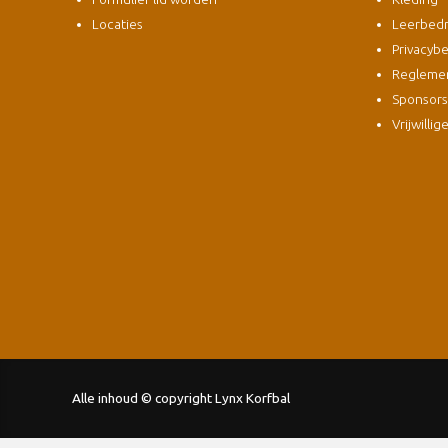
Locaties
Leerbedri
Privacybe
Regleme
Sponsor
Vrijwillig
Alle inhoud © copyright Lynx Korfbal