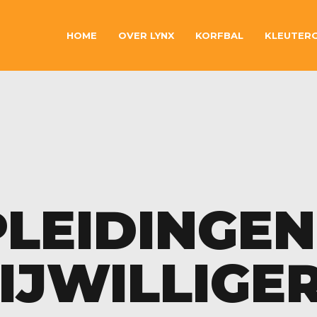
HOME
OVER LYNX
KORFBAL
KLEUTER
LEIDINGEN
IJWILLIGE