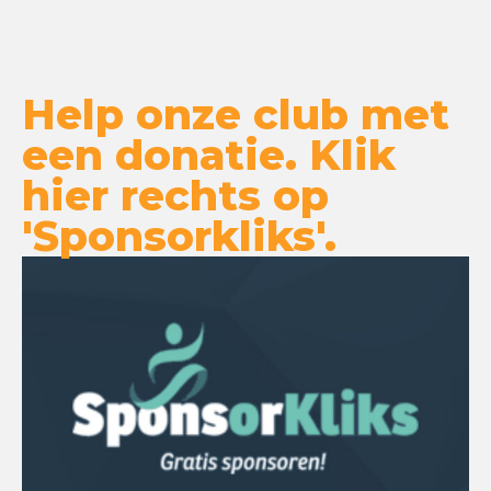
Help onze club met
een donatie. Klik
hier rechts op
'Sponsorkliks'.