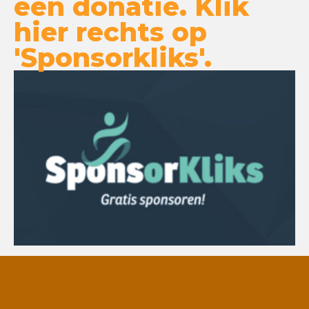
een donatie. Klik
hier rechts op
'Sponsorkliks'.