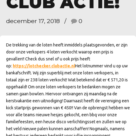
CLUB ACTIE!
december 17, 2018
0
De trekking van de loten heeft inmiddels plaatsgevonden, er zijn
door onze verkopers 4 loten verkocht waarop een prijs is
gevallen!! Check dus snel of u ook prijs heeft
op:
https://lotchecker.clubactie.nl
Het lotnummer vind u op uw
bankafschrift. Wij zijn superblij met onze loten verkopers, in
totaal zijn er 238 loten verkocht! Wat betekend dat er € 571,20 is
opgehaald! Om onze loten verkopers te bedanken mogen ze
samen gaan bowlen. Hiervoor ontvangen zij maandag na de
kerstvakantie een uitnodiging! Daarnaast heeft de vereniging een
kick startprijs gewonnen van € 450!! Van de opbrengst hebben we
voor alle teams nieuwe hesjes gekocht, een bbq voor onze
familiefeesten, een heuse disco verlichtingsset en zullen we op
het veld nieuwe palen kunnen aanschaffen! Nogmaals, namens
het bestuur: iedereen bedankt voor jullie inspanningen!