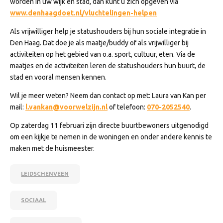
worden in uw wijk en stad, dan kunt u zich opgeven via
www.denhaagdoet.nl/
vluchtelingen-helpen
Als vrijwilliger help je statushouders bij hun sociale integratie in
Den Haag. Dat doe je als maatje/buddy of als vrijwilliger bij
activiteiten op het gebied van o.a. sport, cultuur, eten. Via de
maatjes en de activiteiten leren de statushouders hun buurt, de
stad en vooral mensen kennen.
Wil je meer weten? Neem dan contact op met: Laura van Kan per
mail:
l.vankan@voorwelzijn.nl
of telefoon:
070-2052540
.
Op zaterdag 11 februari zijn directe buurtbewoners uitgenodigd
om een kijkje te nemen in de woningen en onder andere kennis te
maken met de huismeester.
LEIDSCHENVEEN
SOCIAAL