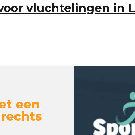
voor vluchtelingen in 
et een
 rechts