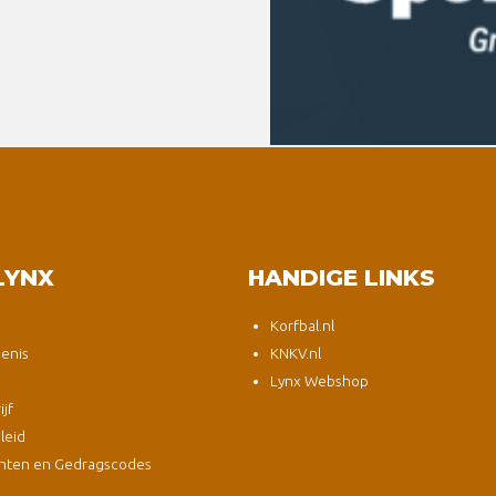
LYNX
HANDIGE LINKS
Korfbal.nl
enis
KNKV.nl
Lynx Webshop
jf
leid
nten en Gedragscodes
s