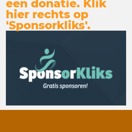
een donatie. Klik
hier rechts op
'Sponsorkliks'.