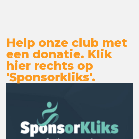
Help onze club met
een donatie. Klik
hier rechts op
'Sponsorkliks'.