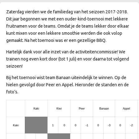
Zaterdag vierden we de familiedag van het seizoen 2017-2018.
Dit jaar begonnen we met een ouder-kind-toernooi met lekkere
fruitnamen voor de teams. Omdat je de teams lekker door elkaar
kunt mixen voor een lekkere smoothie werden die ook volop
gemaakt. Na het toernooi was er een gezellige BBQ.
Hartelijk dank voor alle inzet van de activiteitencommissie! We
trainen nog even kort door (tot 1 juli) en voor daarna tot volgend
seizoen!
Bij het toernooi wist team Banaan uiteindelijk te winnen. Op de
hielen gevolgd door Peer en Appel. Hieronder de standen en de
foto’s.
Kaki
Kiwi
Peer
Banaan
Appel
Kaki
1
0
0
-1
0
-3
0
-2