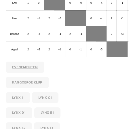
Kiwi
1
0
0
-6
0
-4
0
-1
Peer
2
+1
2
+6
0
-4
2
+1
Banaan
2
+3
2
+4
2
+4
2
+3
Appel
2
+2
2
+1
0
-1
0
-3
EVENEMENTEN
KANGOEROE KLUP
LYNX 1
LYNX C1
LYNX D1
LYNX E1
LYNX E2
LYNX F1