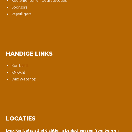
Reglementen en Gedragscodes
Sponsors
Vrijwilligers
HANDIGE LINKS
Korfbal.nl
KNKV.nl
Lynx Webshop
LOCATIES
Lynx Korfbal is altijd dichtbij in Leidschenveen, Ypenburg en