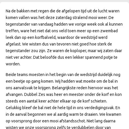
Na de bakken met regen die de afgelopen tijd uit de lucht waren
komen vallen was het deze zaterdag stralend mooi weer. De
tegenstander van vandaag hadden we vorige week ook al kunnen
treffen, ware het niet dat ons veld toen meer op een zwembad
leek dan op een korfbalveld, waardoor de wedstrijd werd
afgelast. We wisten dus van tevoren niet goed hoe sterk de
tegenstander zou zijn. Ze waren de koploper, maar wij zaten daar
niet ver achter. Dat beloofde dus een lekker spannend potje te
worden.
Beide teams moesten in het begin van de wedstrijd duidelijk nog
een beetje op gang komen. Wij hadden wat moeite om de bal in
ons aanvalsvak te krijgen. Belangrijkste reden hiervoor was het
afvangen. Dubbel Zes was heer en meester onder de korf en kon
steeds een aantal keer achter elkaar op de korf schieten.
Gelukkig bleef de bal niet de hele tijd in ons verdedigingsvak. En
in de aanval begonnen we al aardig warm te draaien. We kwamen
op voorsprong door een mooi afstandsschot. Niet lang daarna
wisten we onze voorsprong zelfs te verdubbelen door van