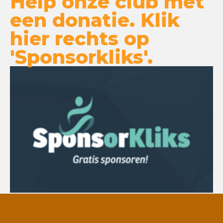
Help onze club met
een donatie. Klik
hier rechts op
'Sponsorkliks'.