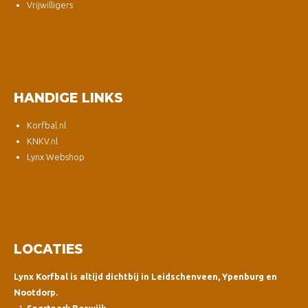
Vrijwilligers
HANDIGE LINKS
Korfbal.nl
KNKV.nl
Lynx Webshop
LOCATIES
Lynx Korfbal is altijd dichtbij in Leidschenveen, Ypenburg en
Nootdorp.
Sportpark Boswijk