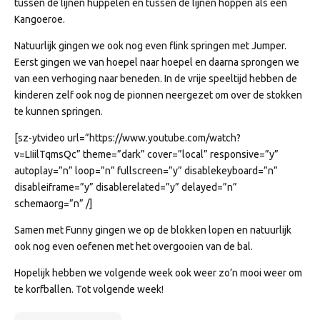
tussen de lijnen huppelen en tussen de lijnen hoppen als een
Kangoeroe.
Natuurlijk gingen we ook nog even flink springen met Jumper.
Eerst gingen we van hoepel naar hoepel en daarna sprongen we
van een verhoging naar beneden. In de vrije speeltijd hebben de
kinderen zelf ook nog de pionnen neergezet om over de stokken
te kunnen springen.
[sz-ytvideo url=”https://www.youtube.com/watch?
v=LIiilTqmsQc” theme=”dark” cover=”local” responsive=”y”
autoplay=”n” loop=”n” fullscreen=”y” disablekeyboard=”n”
disableiframe=”y” disablerelated=”y” delayed=”n”
schemaorg=”n” /]
Samen met Funny gingen we op de blokken lopen en natuurlijk
ook nog even oefenen met het overgooien van de bal.
Hopelijk hebben we volgende week ook weer zo’n mooi weer om
te korfballen. Tot volgende week!