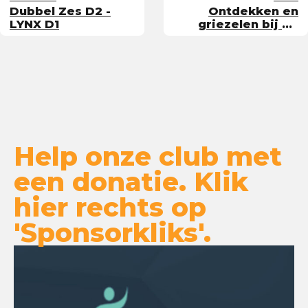
Dubbel Zes D2 -
Ontdekken en
LYNX D1
griezelen bij de
Bieb
Help onze club met
een donatie. Klik
hier rechts op
'Sponsorkliks'.