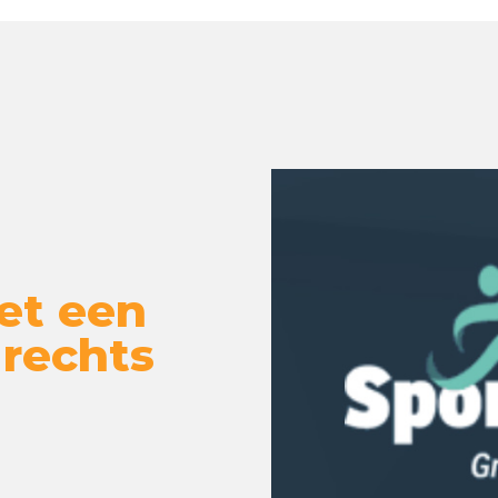
et een
 rechts