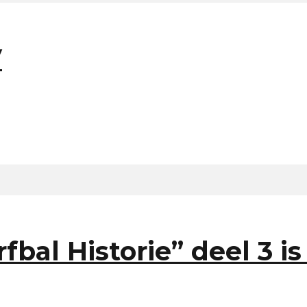
V
bal Historie” deel 3 i