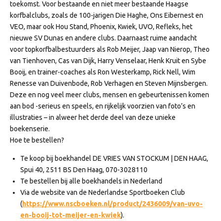
toekomst. Voor bestaande en niet meer bestaande Haagse
korfbalclubs, zoals de 100-jarigen Die Haghe, Ons Eibernest en
VEO, maar ook Hou Stand, Phoenix, Kwiek, UVO, Refleks, het
nieuwe SV Dunas en andere clubs. Daarnaast ruime aandacht
voor topkorfbalbestuurders als Rob Meijer, Jaap van Nierop, Theo
van Tienhoven, Cas van Dijk, Harry Venselaar, Henk Kruit en Sybe
Booij, en trainer-coaches als Ron Westerkamp, Rick Nell, Wim
Renesse van Duivenbode, Rob Verhagen en Steven Mijnsbergen.
Deze en nog veel meer clubs, mensen en gebeurtenissen komen
aan bod -serieus en speels, en rijkelijk voorzien van foto’s en
illustraties – in alweer het derde deel van deze unieke
boekenserie.
Hoe te bestellen?
Te koop bij boekhandel DE VRIES VAN STOCKUM | DEN HAAG,
Spui 40, 2511 BS Den Haag, 070-3028110
Te bestellen bij alle boekhandels in Nederland
Via de website van de Nederlandse Sportboeken Club
(
https://www.nscboeken.nl/product/2436009/van-uvo-
en-booij-tot-meijer-en-kwiek
).