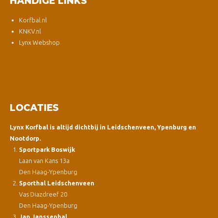
HANDIGE LINKS
Korfbal.nl
KNKV.nl
Lynx Webshop
LOCATIES
Lynx Korfbal is altijd dichtbij in Leidschenveen, Ypenburg en
Nootdorp.
Sportpark Boswijk
Laan van Kans 13a
Den Haag-Ypenburg
Sporthal Leidschenveen
Vas Diazdreef 20
Den Haag-Ypenburg
Jan Janssenhal