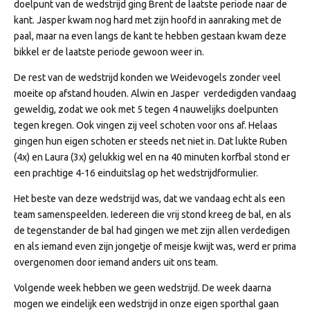
doelpunt van de wedstrijd ging Brent de laatste periode naar de
kant. Jasper kwam nog hard met zijn hoofd in aanraking met de
paal, maar na even langs de kant te hebben gestaan kwam deze
bikkel er de laatste periode gewoon weer in.
De rest van de wedstrijd konden we Weidevogels zonder veel
moeite op afstand houden. Alwin en Jasper verdedigden vandaag
geweldig, zodat we ook met 5 tegen 4 nauwelijks doelpunten
tegen kregen. Ook vingen zij veel schoten voor ons af. Helaas
gingen hun eigen schoten er steeds net niet in. Dat lukte Ruben
(4x) en Laura (3x) gelukkig wel en na 40 minuten korfbal stond er
een prachtige 4-16 einduitslag op het wedstrijdformulier.
Het beste van deze wedstrijd was, dat we vandaag echt als een
team samenspeelden. Iedereen die vrij stond kreeg de bal, en als
de tegenstander de bal had gingen we met zijn allen verdedigen
en als iemand even zijn jongetje of meisje kwijt was, werd er prima
overgenomen door iemand anders uit ons team.
Volgende week hebben we geen wedstrijd. De week daarna
mogen we eindelijk een wedstrijd in onze eigen sporthal gaan