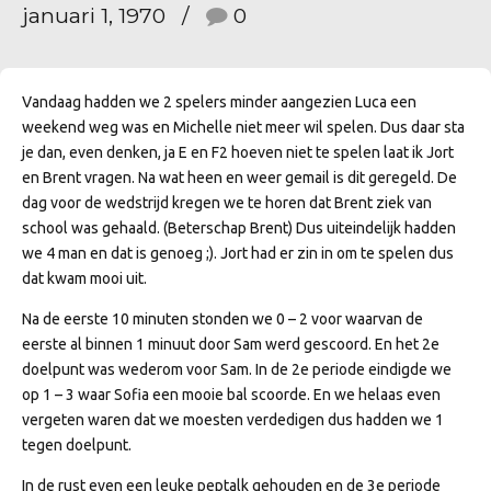
januari 1, 1970
0
Vandaag hadden we 2 spelers minder aangezien Luca een
weekend weg was en Michelle niet meer wil spelen. Dus daar sta
je dan, even denken, ja E en F2 hoeven niet te spelen laat ik Jort
en Brent vragen. Na wat heen en weer gemail is dit geregeld. De
dag voor de wedstrijd kregen we te horen dat Brent ziek van
school was gehaald. (Beterschap Brent) Dus uiteindelijk hadden
we 4 man en dat is genoeg ;). Jort had er zin in om te spelen dus
dat kwam mooi uit.
Na de eerste 10 minuten stonden we 0 – 2 voor waarvan de
eerste al binnen 1 minuut door Sam werd gescoord. En het 2e
doelpunt was wederom voor Sam. In de 2e periode eindigde we
op 1 – 3 waar Sofia een mooie bal scoorde. En we helaas even
vergeten waren dat we moesten verdedigen dus hadden we 1
tegen doelpunt.
In de rust even een leuke peptalk gehouden en de 3e periode