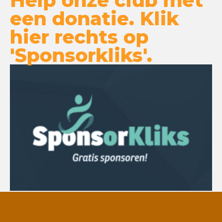
Help onze club met
een donatie. Klik
hier rechts op
'Sponsorkliks'.