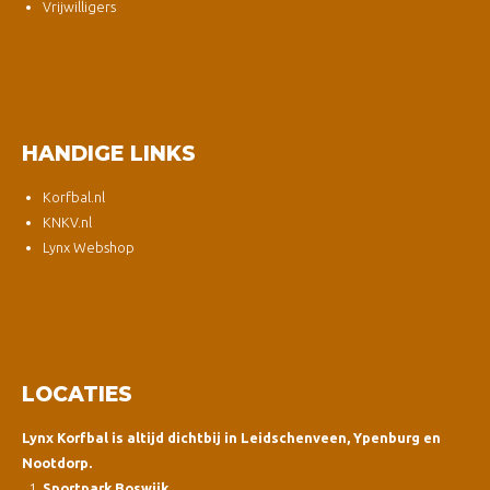
Vrijwilligers
HANDIGE LINKS
Korfbal.nl
KNKV.nl
Lynx Webshop
LOCATIES
Lynx Korfbal is altijd dichtbij in Leidschenveen, Ypenburg en
Nootdorp.
Sportpark Boswijk