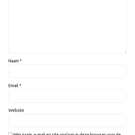
Naam *
Email *
Website
Mijn naam, e-mail en site opslaan in deze browser voor de