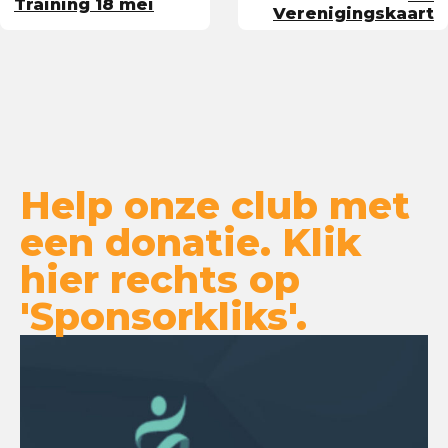
Training 18 mei
Verenigingskaart
Help onze club met
een donatie. Klik
hier rechts op
'Sponsorkliks'.