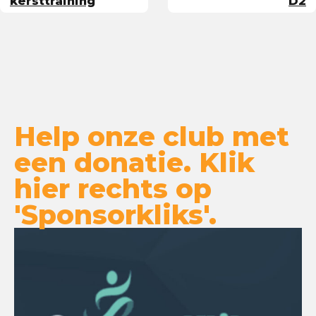
kersttraining
D2
Help onze club met
een donatie. Klik
hier rechts op
'Sponsorkliks'.