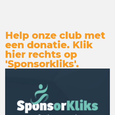
Help onze club met
een donatie. Klik
hier rechts op
'Sponsorkliks'.