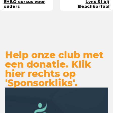
EHBO cursus voor
Lynx S1 bij
ouders
Beachkorfbal
Help onze club met
een donatie. Klik
hier rechts op
'Sponsorkliks'.