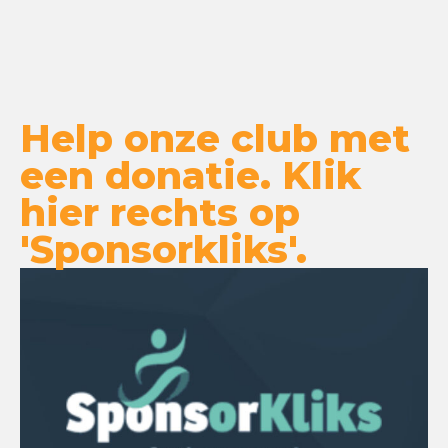
Help onze club met
een donatie. Klik
hier rechts op
'Sponsorkliks'.