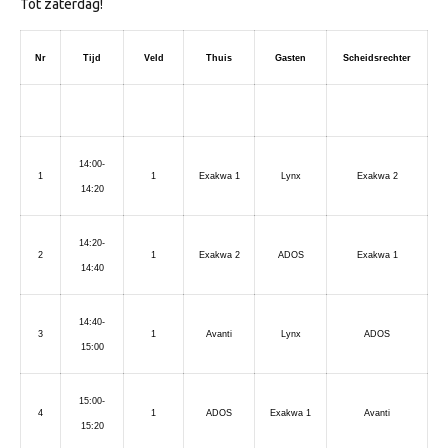
Tot zaterdag!
Nr
Tijd
Veld
Thuis
Gasten
Scheidsrechter
14:00-
1
1
Exakwa 1
Lynx
Exakwa 2
14:20
14:20-
2
1
Exakwa 2
ADOS
Exakwa 1
14:40
14:40-
3
1
Avanti
Lynx
ADOS
15:00
15:00-
4
1
ADOS
Exakwa 1
Avanti
15:20