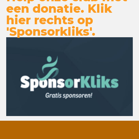
een donatie. Klik
hier rechts op
'Sponsorkliks'.