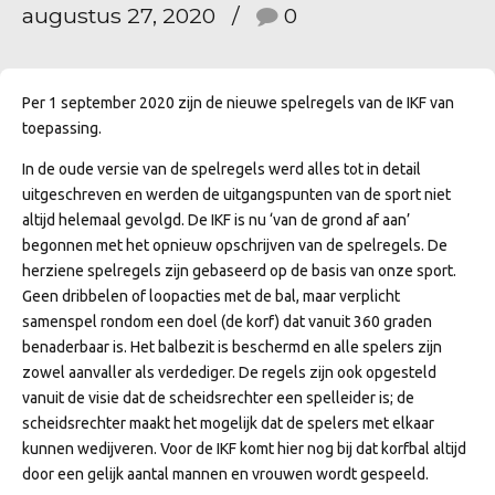
augustus 27, 2020
0
Per 1 september 2020 zijn de nieuwe spelregels van de IKF van
toepassing.
In de oude versie van de spelregels werd alles tot in detail
uitgeschreven en werden de uitgangspunten van de sport niet
altijd helemaal gevolgd. De IKF is nu ‘van de grond af aan’
begonnen met het opnieuw opschrijven van de spelregels. De
herziene spelregels zijn gebaseerd op de basis van onze sport.
Geen dribbelen of loopacties met de bal, maar verplicht
samenspel rondom een doel (de korf) dat vanuit 360 graden
benaderbaar is. Het balbezit is beschermd en alle spelers zijn
zowel aanvaller als verdediger. De regels zijn ook opgesteld
vanuit de visie dat de scheidsrechter een spelleider is; de
scheidsrechter maakt het mogelijk dat de spelers met elkaar
kunnen wedijveren. Voor de IKF komt hier nog bij dat korfbal altijd
door een gelijk aantal mannen en vrouwen wordt gespeeld.