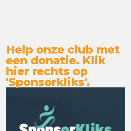
Help onze club met
een donatie. Klik
hier rechts op
'Sponsorkliks'.