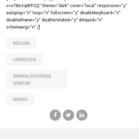
v=x78m3q8FFGQ” theme=”dark” cover=”local” responsive=”y”
autoplay=”n” loop=”n” fullscreen=”y” disablekeyboard=”n”
disableiframe=”y” disablerelated=”y” delayed=”n”
schemaorg=”n” /]
BESTUUR
COMPETITIE
KORFBAL ZICHTBAAR
SPORTIEF
NIEUWS