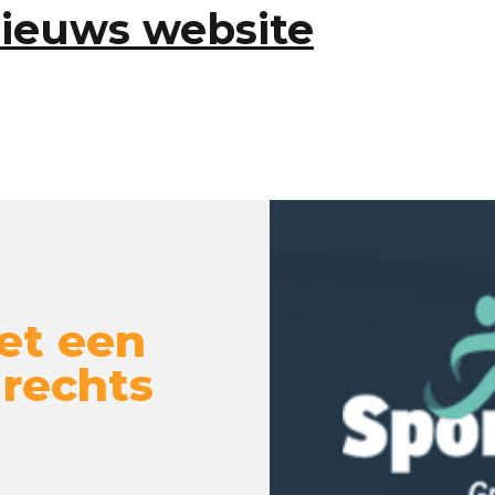
nieuws website
et een
 rechts