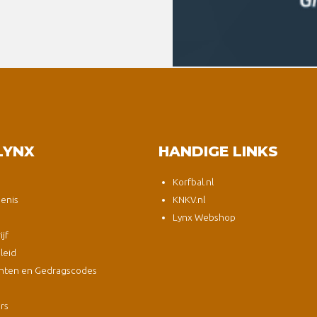
LYNX
HANDIGE LINKS
Korfbal.nl
enis
KNKV.nl
Lynx Webshop
jf
leid
nten en Gedragscodes
s
ers