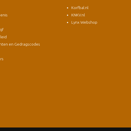
Korfbal.nl
enis
KNKV.nl
Lynx Webshop
jf
leid
nten en Gedragscodes
s
ers