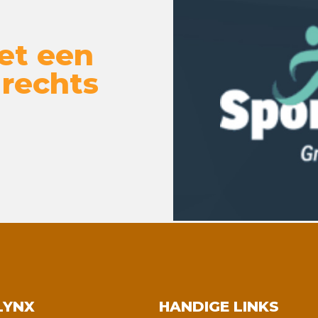
et een
 rechts
LYNX
HANDIGE LINKS