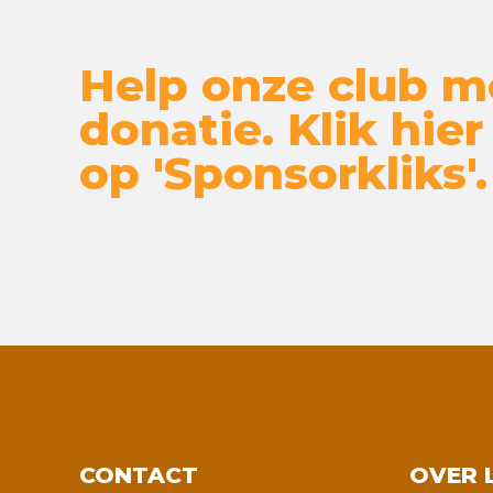
Help onze club m
donatie. Klik hier
op 'Sponsorkliks'.
CONTACT
OVER 