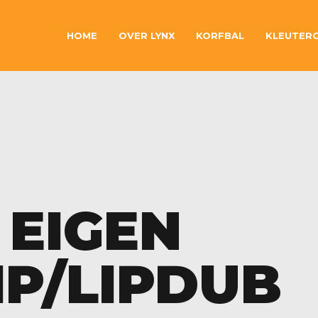
HOME
OVER LYNX
KORFBAL
KLEUTER
 EIGEN
IP/LIPDUB