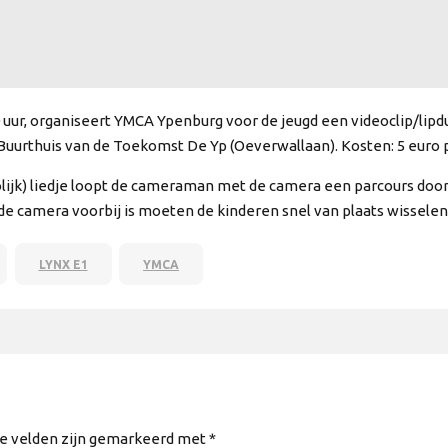
00 uur, organiseert YMCA Ypenburg voor de jeugd een videoclip/lipdu
 in Buurthuis van de Toekomst De Yp (Oeverwallaan). Kosten: 5 euro
olijk) liedje loopt de cameraman met de camera een parcours door
de camera voorbij is moeten de kinderen snel van plaats wissele
LYNX E1
YMCA
te velden zijn gemarkeerd met *