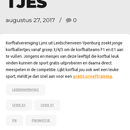
TJES
augustus 27, 2017
0
Korfbalvereniging Lynx uit Leidschenveen-Ypenburg zoekt jonge
korfballertjes vanaf groep 3/4/5 om de korfbalteams F1 en E1 aan
te vullen. Jongens en meisjes van deze leeftijd die korfbal leuk
vinden kunnen de sport gratis uitproberen en daarna direct
meespelen in de competitie. Lijkt korfbal jou ook wel een leuke
sport, meldt je dan snel aan voor een
gratis proeftraining
.
LEDENWERVING
LYNX E1
LYNX F1
PR
PROMOTIE