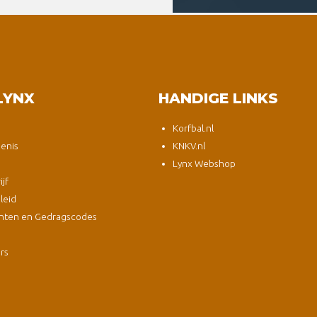
LYNX
HANDIGE LINKS
Korfbal.nl
enis
KNKV.nl
Lynx Webshop
jf
leid
nten en Gedragscodes
s
ers