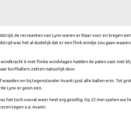
trijd, de recreanten van Lynx waren er klaar voor en kregen een 
strijd was het al duidelijk dat er een flink windje zou gaan waai
windkracht 6 met flinke windvlagen hadden de palen vast niet bl
aar korfballers zetten natuurlijk door.
rf waaiden en bij tegenstander Avanti juist alle ballen erin. Tot gr
rde Lynx er geen een.
s het toch vooral weer heel erg gezellig. Op 22 mei spelen we he
eren tegen o.a. Avanti.