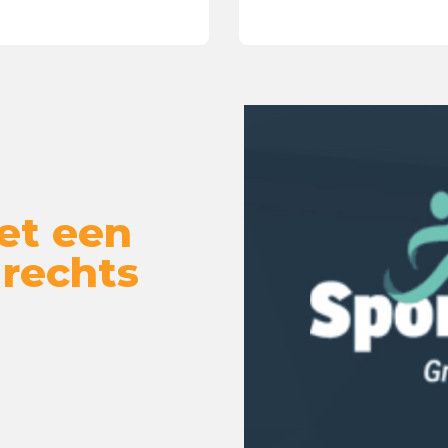
et een
 rechts