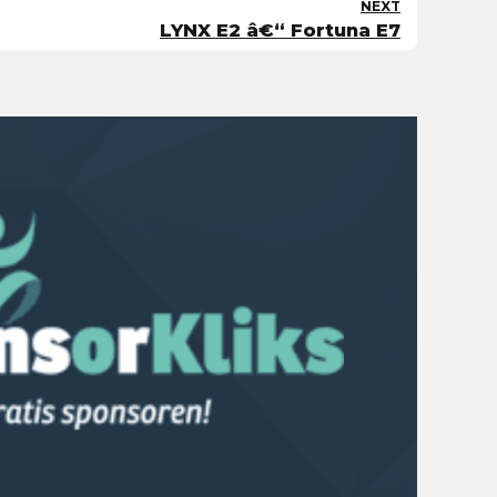
NEXT
LYNX E2 â€“ Fortuna E7