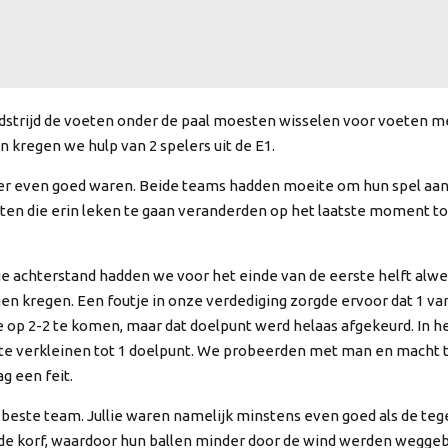
edstrijd de voeten onder de paal moesten wisselen voor voeten m
kregen we hulp van 2 spelers uit de E1.
er even goed waren. Beide teams hadden moeite om hun spel aan 
choten die erin leken te gaan veranderden op het laatste moment to
ie achterstand hadden we voor het einde van de eerste helft al
 kregen. Een foutje in onze verdediging zorgde ervoor dat 1 van
 op 2-2 te komen, maar dat doelpunt werd helaas afgekeurd. In he
 te verkleinen tot 1 doelpunt. We probeerden met man en macht t
g een feit.
 beste team. Jullie waren namelijk minstens even goed als de teg
 de korf, waardoor hun ballen minder door de wind werden wegge