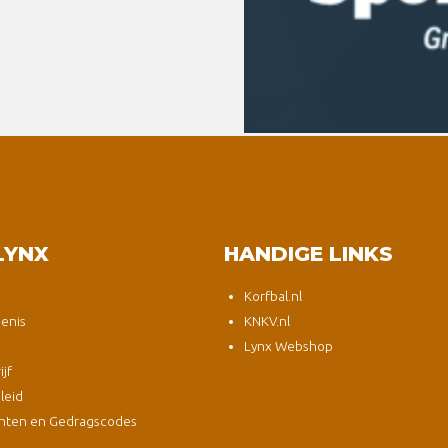
LYNX
HANDIGE LINKS
Korfbal.nl
enis
KNKV.nl
Lynx Webshop
jf
leid
nten en Gedragscodes
s