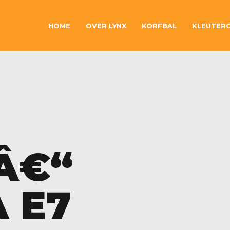
HOME
OVER LYNX
KORFBAL
KLEUTER
 Â€“
 E7