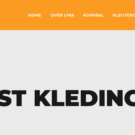
HOME
OVER LYNX
KORFBAL
KLEUTER
ST KLEDIN