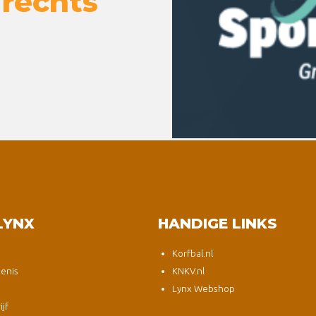
 rechts
LYNX
HANDIGE LINKS
Korfbal.nl
enis
KNKV.nl
Lynx Webshop
jf