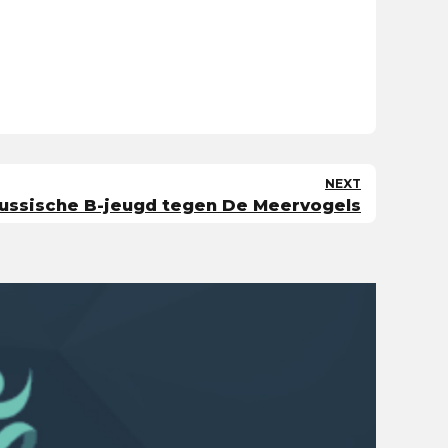
NEXT
ussische B-jeugd tegen De Meervogels