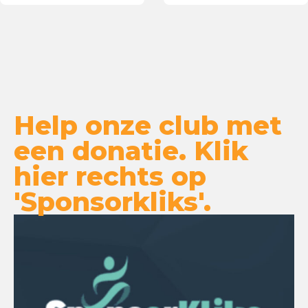
Montaigne Lyceum
Help onze club met
een donatie. Klik
hier rechts op
'Sponsorkliks'.