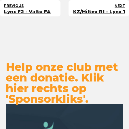
PREVIOUS
NEXT
Lynx F2 - Valto F4
KZ/Hiltex R1 - Lynx 1
Help onze club met
een donatie. Klik
hier rechts op
'Sponsorkliks'.