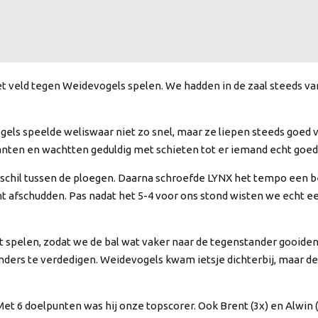
et veld tegen Weidevogels spelen. We hadden in de zaal steeds v
ogels speelde weliswaar niet zo snel, maar ze liepen steeds goed v
nten en wachtten geduldig met schieten tot er iemand echt goed v
verschil tussen de ploegen. Daarna schroefde LYNX het tempo een
t afschudden. Pas nadat het 5-4 voor ons stond wisten we echt 
 spelen, zodat we de bal wat vaker naar de tegenstander gooiden
nders te verdedigen. Weidevogels kwam ietsje dichterbij, maar d
t 6 doelpunten was hij onze topscorer. Ook Brent (3x) en Alwin (