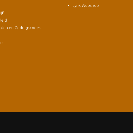
Lynx Webshop
jf
leid
nten en Gedragscodes
s
ers