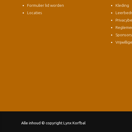
Formulier lid worden
Kleding
Locaties
Leerbedri
Privacybe
Regleme
Sponsor
Vrijwillig
Alle inhoud © copyright Lynx Korfbal