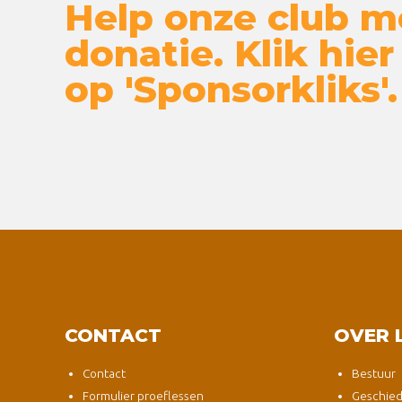
Help onze club m
donatie. Klik hier
op 'Sponsorkliks'.
CONTACT
OVER 
Contact
Bestuur
Formulier proeflessen
Geschied