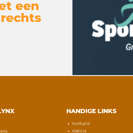
et een
 rechts
LYNX
HANDIGE LINKS
Korfbal.nl
enis
KNKV.nl