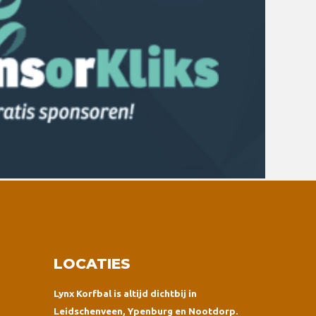
LOCATIES
Lynx Korfbal is altijd dichtbij in
Leidschenveen, Ypenburg en Nootdorp.