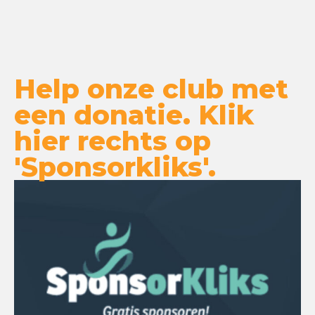
Help onze club met
een donatie. Klik
hier rechts op
'Sponsorkliks'.