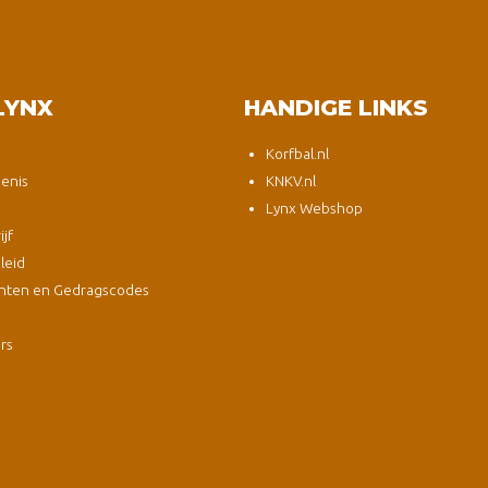
LYNX
HANDIGE LINKS
Korfbal.nl
enis
KNKV.nl
Lynx Webshop
jf
leid
nten en Gedragscodes
s
ers