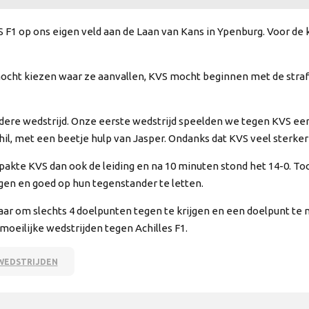
 F1 op ons eigen veld aan de Laan van Kans in Ypenburg. Voor de k
mocht kiezen waar ze aanvallen, KVS mocht beginnen met de str
dere wedstrijd. Onze eerste wedstrijd speelden we tegen KVS een
il, met een beetje hulp van Jasper. Ondanks dat KVS veel sterker
 pakte KVS dan ook de leiding en na 10 minuten stond het 14-0. T
gen en goed op hun tegenstander te letten.
lkaar om slechts 4 doelpunten tegen te krijgen en een doelpunt t
eilijke wedstrijden tegen Achilles F1.
WEDSTRIJDEN