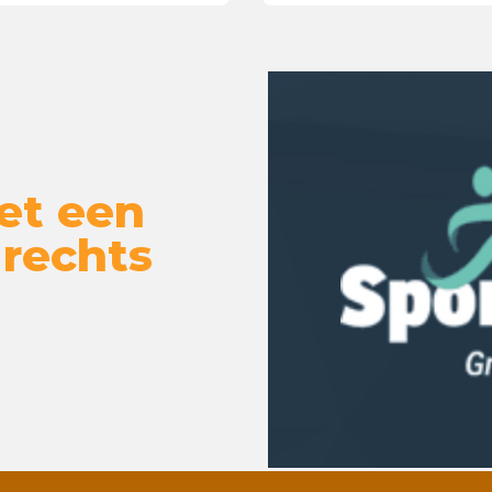
et een
 rechts