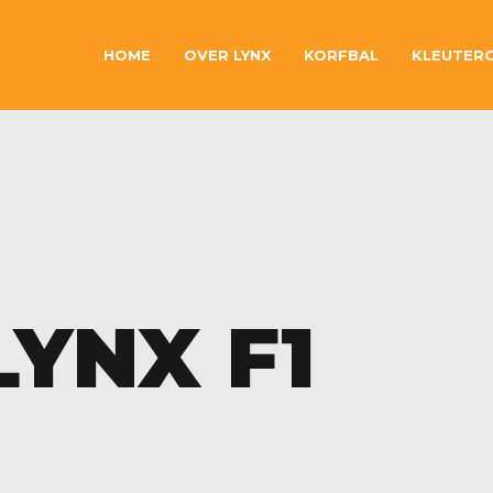
HOME
OVER LYNX
KORFBAL
KLEUTER
LYNX F1