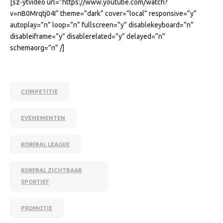
[sz-ytvideo url=”https://www.youtube.com/watch?
v=nB0Mrqtj04I” theme=”dark” cover=”local” responsive=”y”
autoplay=”n” loop=”n” fullscreen=”y” disablekeyboard=”n”
disableiframe=”y” disablerelated=”y” delayed=”n”
schemaorg=”n” /]
COMPETITIE
EVENEMENTEN
KORFBAL LEAGUE
KORFBAL ZICHTBAAR
SPORTIEF
PROMOTIE