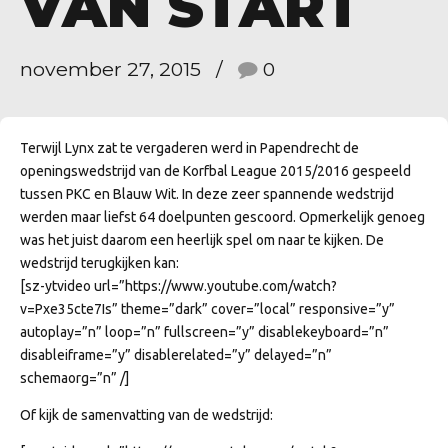
VAN START
november 27, 2015
0
Terwijl Lynx zat te vergaderen werd in Papendrecht de
openingswedstrijd van de Korfbal League 2015/2016 gespeeld
tussen PKC en Blauw Wit. In deze zeer spannende wedstrijd
werden maar liefst 64 doelpunten gescoord. Opmerkelijk genoeg
was het juist daarom een heerlijk spel om naar te kijken. De
wedstrijd terugkijken kan:
[sz-ytvideo url=”https://www.youtube.com/watch?
v=Pxe35cte7Is” theme=”dark” cover=”local” responsive=”y”
autoplay=”n” loop=”n” fullscreen=”y” disablekeyboard=”n”
disableiframe=”y” disablerelated=”y” delayed=”n”
schemaorg=”n” /]
Of kijk de samenvatting van de wedstrijd: